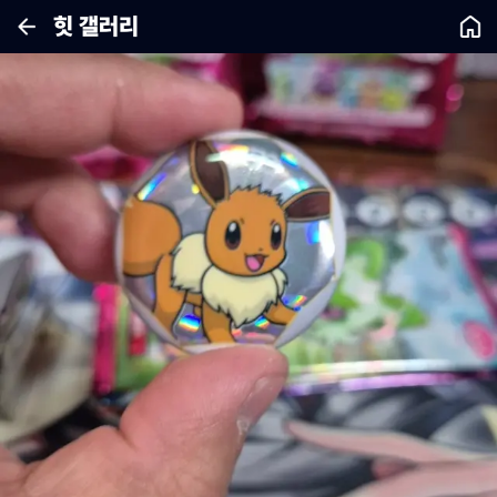
힛 갤러리