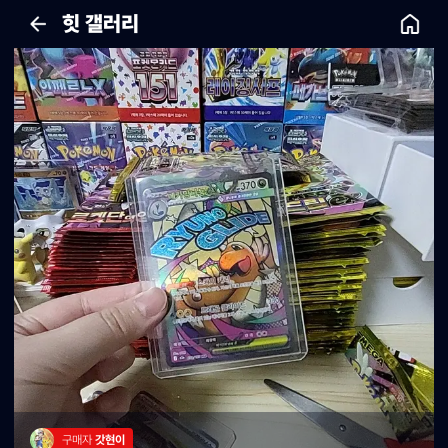
힛 갤러리
구매자 
갓현이