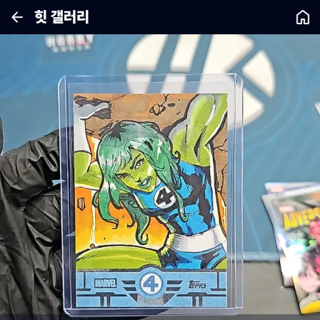
힛 갤러리