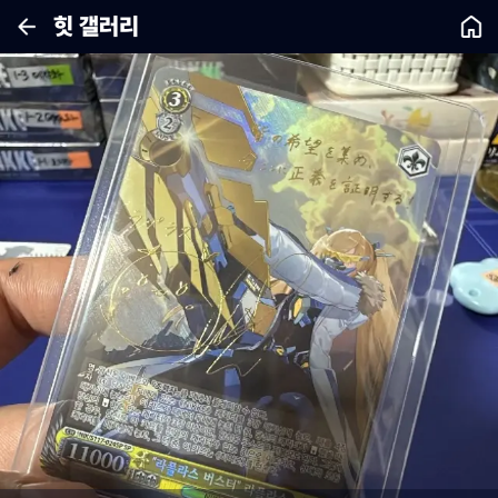
힛 갤러리