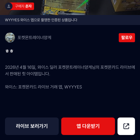
구매자 
춘자
WYYYES 와이스 앱으로 촬영한 인증된 상품입니다
포켓몬트레이너양게
팔로우
ㅎㅎ
2026년 4월 16일, 와이스 딜러 포켓몬트레이너양게님의 포켓몬카드 라이브에
서 판매된 힛 아이템입니다.
와이스: 포켓몬카드 라이브 거래 앱, WYYYES
라이브 보러가기
앱 다운받기