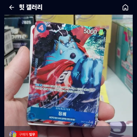
힛 갤러리
구매자 
잊우