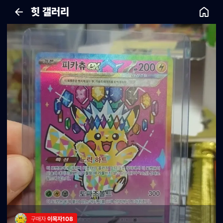
힛 갤러리
구매자 
이목자108