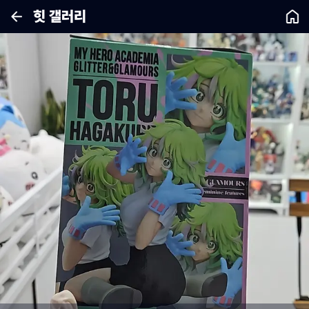
힛 갤러리