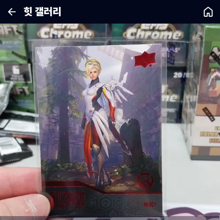
힛 갤러리