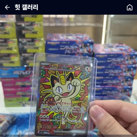
힛 갤러리