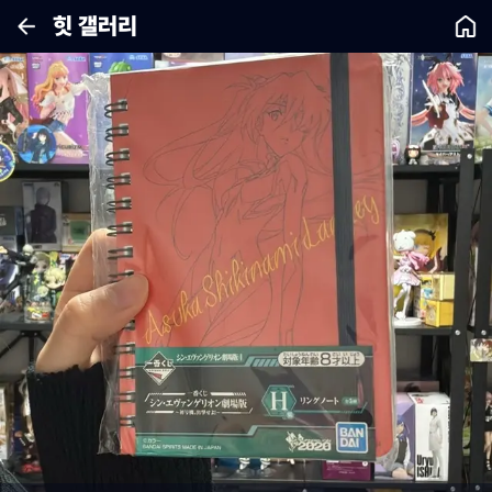
힛 갤러리