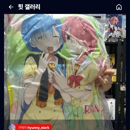
힛 갤러리
구매자 
hyunny_stark