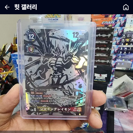
힛 갤러리