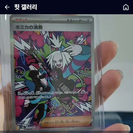
힛 갤러리