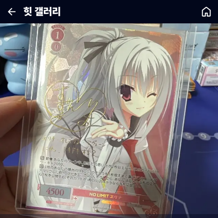
힛 갤러리