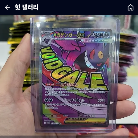
힛 갤러리