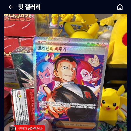
힛 갤러리
구매자 
vl아무거나