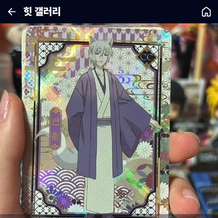
힛 갤러리