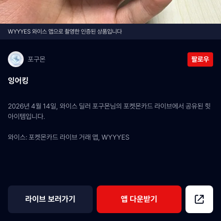
WYYYES 와이스 앱으로 촬영한 인증된 상품입니다
포구몬
팔로우
잉어킹
2026년 4월 14일, 와이스 딜러 포구몬님의 포켓몬카드 라이브에서 공유된 힛 
아이템입니다.
와이스: 포켓몬카드 라이브 거래 앱, WYYYES
라이브 보러가기
앱 다운받기