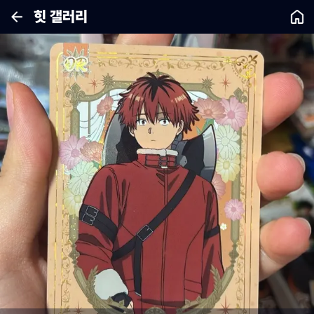
힛 갤러리