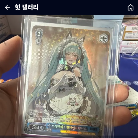
힛 갤러리