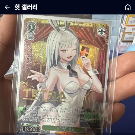
힛 갤러리