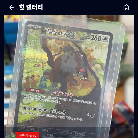
힛 갤러리
구매자 
only