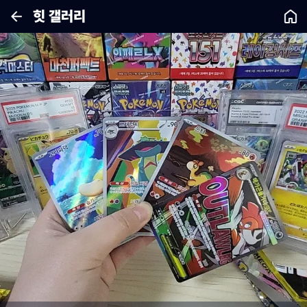
힛 갤러리