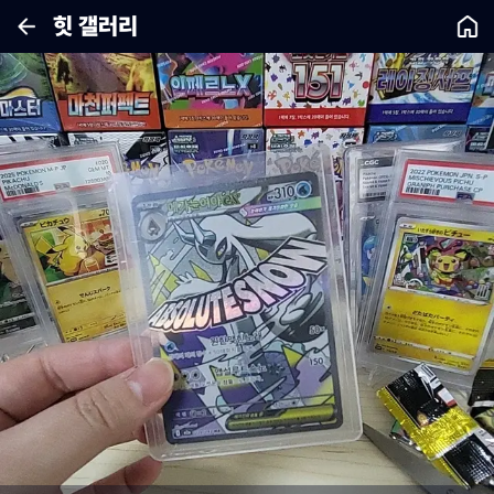
힛 갤러리