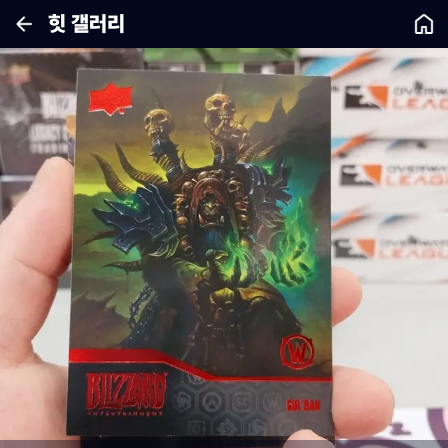
힛 갤러리