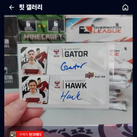
힛 갤러리
구매자 
탄크레디