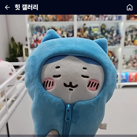
힛 갤러리