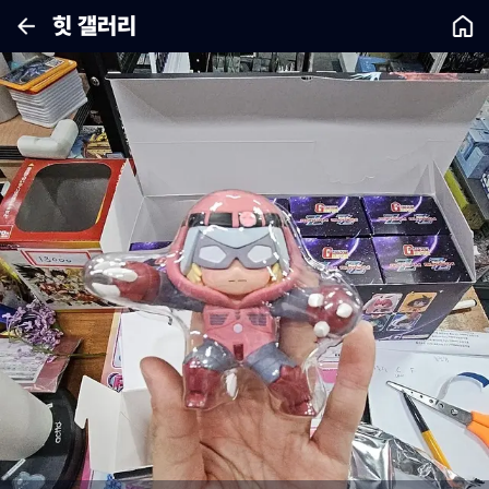
힛 갤러리