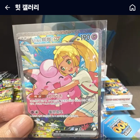
힛 갤러리