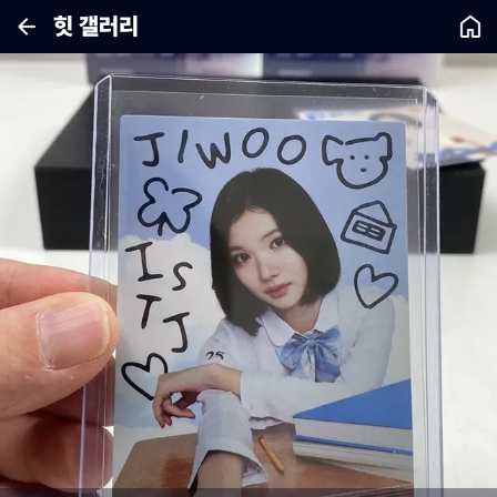
힛 갤러리