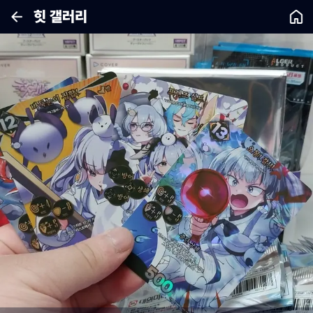
힛 갤러리