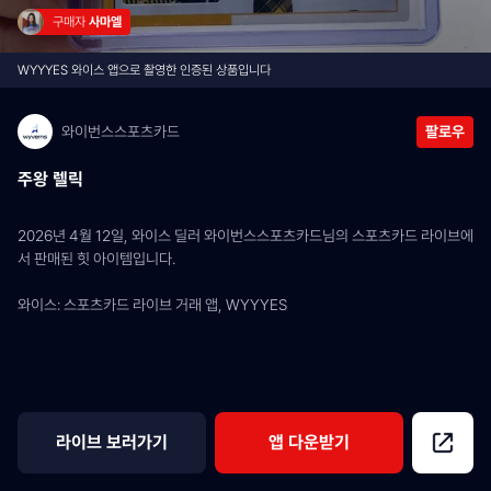
구매자 
사마엘
WYYYES 와이스 앱으로 촬영한 인증된 상품입니다
와이번스스포츠카드
팔로우
주왕 렐릭
2026년 4월 12일, 와이스 딜러 와이번스스포츠카드님의 스포츠카드 라이브에
서 판매된 힛 아이템입니다.
와이스: 스포츠카드 라이브 거래 앱, WYYYES
라이브 보러가기
앱 다운받기