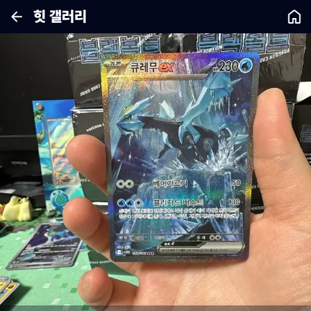
힛 갤러리