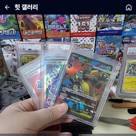
힛 갤러리