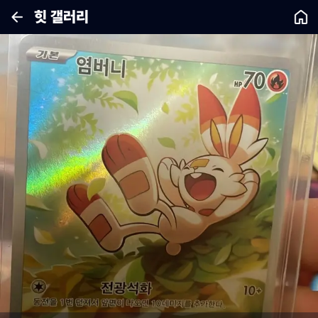
힛 갤러리