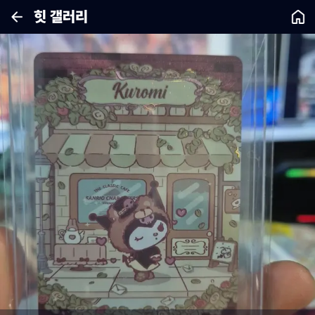
힛 갤러리