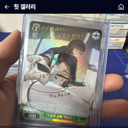
힛 갤러리