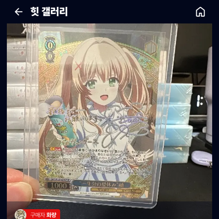
힛 갤러리
구매자 
화량