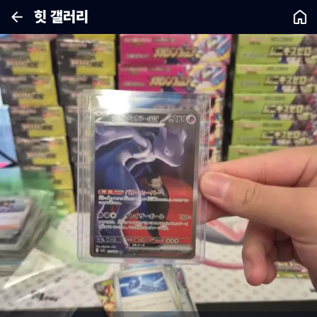
힛 갤러리