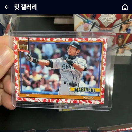
힛 갤러리