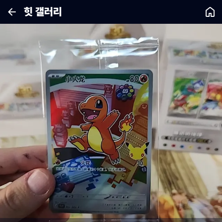
힛 갤러리