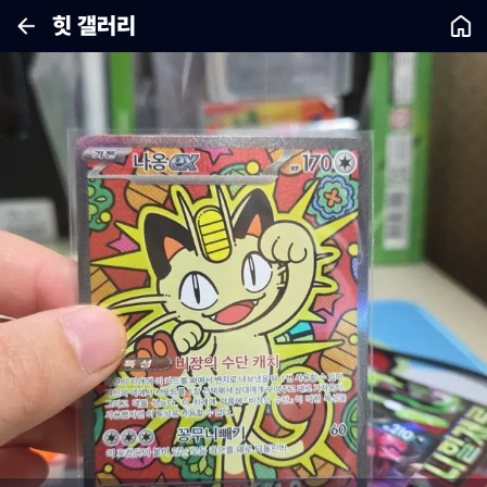
힛 갤러리