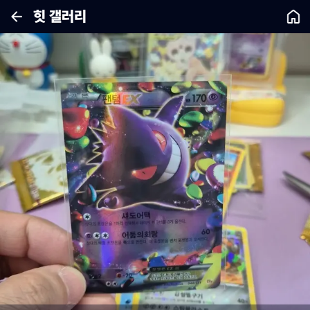
힛 갤러리