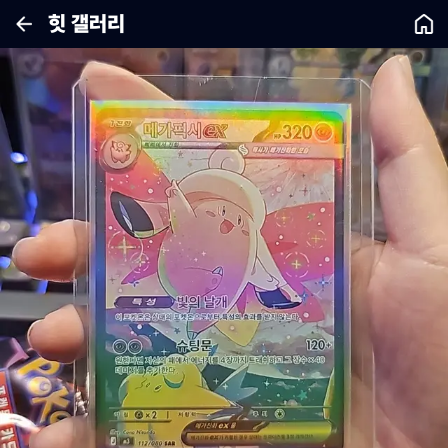
힛 갤러리