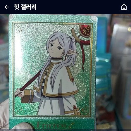
힛 갤러리