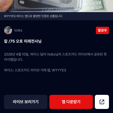
WYYYES 와이스 앱으로 촬영한 인증된 상품입니다
Volks
팔로우
칼 /75 오토 미래전사님
2026년 4월 10일, 와이스 딜러 Volks님의 스포츠카드 라이브에서 공유된 힛 
아이템입니다.
와이스: 스포츠카드 라이브 거래 앱, WYYYES
라이브 보러가기
앱 다운받기