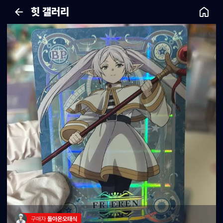
힛 갤러리
구매자 
돌아온오태식