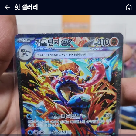
힛 갤러리