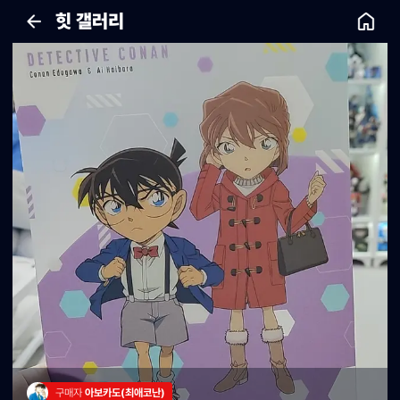
힛 갤러리
구매자 
아보카도(최애코난)